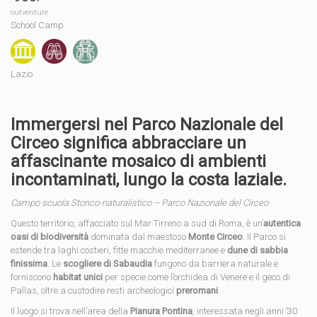
outventure
School Camp
Lazio
Immergersi nel Parco Nazionale del
Circeo significa abbracciare un
affascinante mosaico di ambienti
incontaminati, lungo la costa laziale.
Campo scuola Storico-naturalistico – Parco Nazionale del Circeo
Questo territorio, affacciato sul Mar Tirreno a sud di Roma, è un’
autentica
oasi di biodiversità
dominata dal maestoso
Monte Circeo
. Il Parco si
estende tra laghi costieri, fitte macchie mediterranee e
dune di sabbia
finissima
. Le
scogliere di Sabaudia
fungono da barriera naturale e
forniscono
habitat unici
per specie come l’orchidea di Venere e il geco di
Pallas, oltre a custodire resti archeologici
preromani
.
Il luogo si trova nell’area della
Pianura Pontina
, interessata negli anni ’30