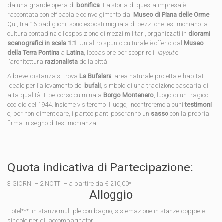
da una grande opera di
bonifica
. La storia di questa impresa è
raccontata con efficacia e coinvolgimento dal
Museo di Piana delle Orme
.
Qui, tra 16 padiglioni, sono esposti migliaia di pezzi che testimoniano la
cultura contadina e l’esposizione di mezzi militari, organizzati in
diorami
scenografici in scala 1:1
. Un altro spunto culturale è offerto dal
Museo
della Terra Pontina
a
Latina
, l’occasione per scoprire il
layout
e
l’architettura
razionalista
della città.
A breve distanza si trova
La Bufalara
, area naturale protetta e habitat
ideale per l’allevamento dei
bufali
, simbolo di una tradizione casearia di
alta qualità. Il percorso culmina a
Borgo Montenero
, luogo di un tragico
eccidio del 1944. Insieme visiteremo il luogo, incontreremo alcuni
testimoni
e, per non dimenticare, i partecipanti poseranno un
sasso
con la propria
firma in segno di testimonianza.
Quota indicativa di Partecipazione:
3 GIORNI – 2 NOTTI – a partire da € 210,00*
Alloggio
Hotel*** in stanze multiple con bagno, sistemazione in stanze doppie e
singole per gli accompagnatori.