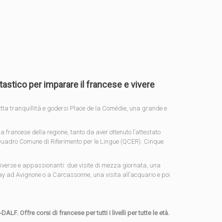
ntastico per imparare il francese e vivere
tutta tranquillità e godersi Place de la Comédie, una grande e
a francese della regione, tanto da aver ottenuto l’attestato
 del Quadro Comune di Riferimento per le Lingue (QCER). Cinque
e diverse e appassionanti: due visite di mezza giornata, una
ay ad Avignone o a Carcassonne, una visita all’acquario e poi
. Offre corsi di francese per tutti i livelli per tutte le età.