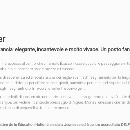
er
 Francia: elegante, incantevole e molto vivace. Un posto fa
tram ha accesso al centro, che chiamato Écusson, così è possibile passeggiare in 
labirinto di antiche strade e piazze a Écusson.
nni di esperienza ed è reputata una dei migliori centri d’insegnamento per la lingu
ntenuti didattici per offrire corsi originali, autentici e pertinenti nel rispetto
li insegnanti di offrire corsi divertenti e coinvolgenti.
ta incredibili di location straordinarie e una vastissima gamma di attività, tutt
margue, per vedere incantevole paesaggio di Aigues-Mortes, un’escursione full d
 workshop di acquerello e tanto altro ancora…
tère de le Éducation Nationale e de la Jeunesse ed è centro accreditato DELF-DALF