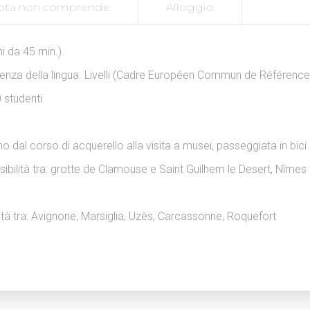
ota non comprende
Alloggio
i da 45 min.).
cenza della lingua.
Livelli (Cadre Européen Commun de Référence):
 studenti
o dal corso di acquerello alla visita a musei, passeggiata in bici
ibilità tra: grotte de Clamouse e Saint Guilhem le Desert, Nîmes 
ilità tra: Avignone, Marsiglia, Uzès, Carcassonne, Roquefort