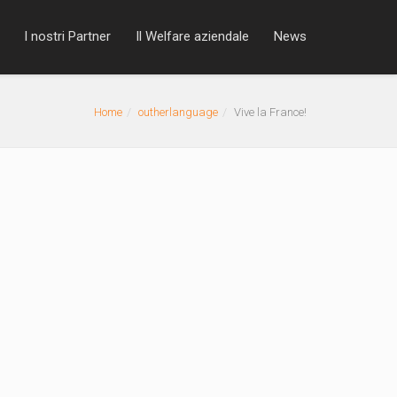
I nostri Partner
Il Welfare aziendale
News
Home
outherlanguage
Vive la France!