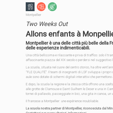
Montpellier
Two Weeks Out
Allons enfants à Monpelli
Montpellier è una delle città più belle della
delle esperienze indimenticabili.
Una città bellissima e rilassante e priva di traffico: solo il 
affascinante piazza del XIX secolo o perdersi nel suggestivo 
La scuola, situata nel cuore del centro storico, ha oltre vent’a
“FLE QUALITÉ”. Il team di insegnanti di LSF sviluppa i propri co
aule sono dotate di schermi digitali interattivi che permettono ag
E dopo, la scuola la regione e la stessa città offrono una scel
alle grotte de Clamouse e Saint Guilhem le Deser e una in Ca
tornei di pallavolo, passeggiate in bici, una gita in canoa, un
Il francese a Montpellier: une expérience inoubliable.
La scuola nostra partner di Montpellier, riconosciuta dal Mins