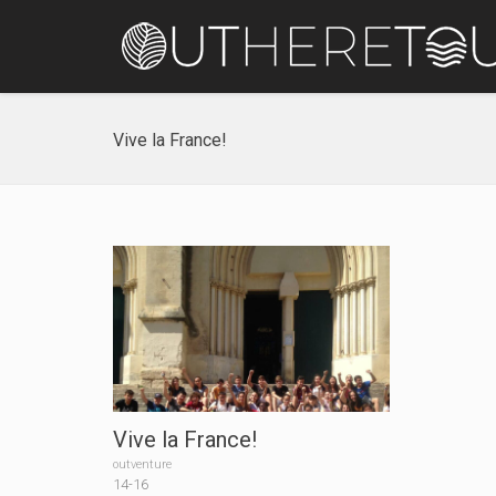
Vive la France!
Vive la France!
outventure
14-16