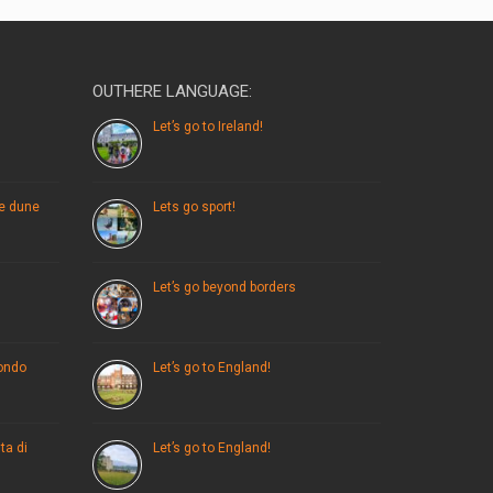
OUTHERE LANGUAGE:
Let’s go to Ireland!
le dune
Lets go sport!
Let’s go beyond borders
mondo
Let’s go to England!
ta di
Let’s go to England!