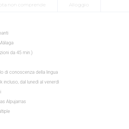
ota non comprende
Alloggio
panti
 Málaga
zioni da 45 min.)
ello di conoscenza della lingua
k incluso, dal lunedì al venerdì
i
 Las Alpujarras
ltiple