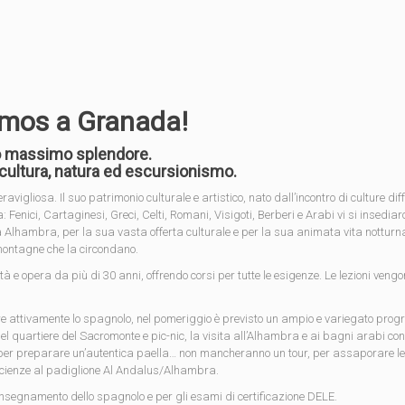
amos a Granada!
oro massimo splendore.
, cultura, natura ed escursionismo.
gliosa. Il suo patrimonio culturale e artistico, nato dall’incontro di culture diffe
ici, Cartaginesi, Greci, Celti, Romani, Visigoti, Berberi e Arabi vi si insediaro
 Alhambra, per la sua vasta offerta culturale e per la sua animata vita notturna.
montagne che la circondano.
e opera da più di 30 anni, offrendo corsi per tutte le esigenze. Le lezioni vengono i
e attivamente lo spagnolo, nel pomeriggio è previsto un ampio e variegato progra
el quartiere del Sacromonte e pic-nic, la visita all’Alhambra e ai bagni arabi 
 per preparare un’autentica paella… non mancheranno un tour, per assaporare le 
 Scienze al padiglione Al Andalus/Alhambra.
’insegnamento dello spagnolo e per gli esami di certificazione DELE.