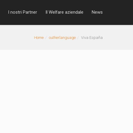
I nostri Partner
Il Welfare aziendale
News
Home
outherlanguage
Viva España