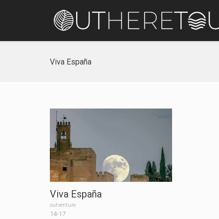
Viva España
Viva España
outventure
14-17