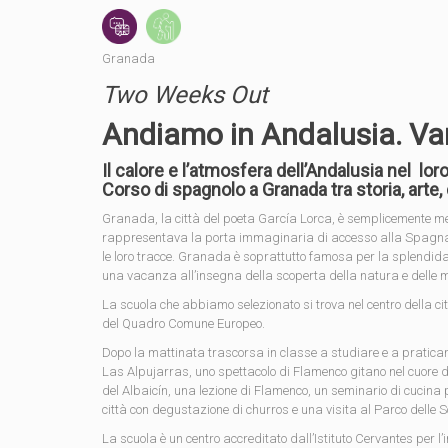
Granada
Two Weeks Out
Andiamo in Andalusia. V
Il calore e l’atmosfera dell’Andalusia nel l
Corso di spagnolo a Granada tra storia, arte
Granada, la città del poeta García Lorca, è semplicemente meravi
rappresentava la porta immaginaria di accesso alla Spagna: Fen
le loro tracce. Granada è soprattutto famosa per la splendida
una vacanza all’insegna della scoperta della natura e delle 
La scuola che abbiamo selezionato si trova nel centro della città 
del Quadro Comune Europeo.
Dopo la mattinata trascorsa in classe a studiare e a praticar
Las Alpujarras, uno spettacolo di Flamenco gitano nel cuore d
del Albaicín, una lezione di Flamenco, un seminario di cucina
città con degustazione di churros e una visita al Parco delle
La scuola è un centro accreditato dall’Istituto Cervantes per l