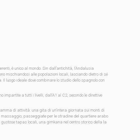
renti, è unico al mondo. Sin dall’antichità, l’Andalusia
no mischiandosi alle popolazioni locali, lasciando dietro di sé
 Il luogo ideale dove combinare lo studio dello spagnolo con
mpartite a tutti i livelli, dall’A1 al C2, secondo le direttive
mma di attività: una gita di un’intera giornata sui monti di
con massaggio, passeggiate per le stradine del quartiere arabo
gustose tapas locali, una gimkana nel centro storico della la