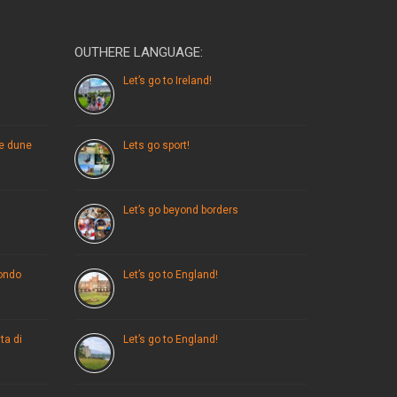
OUTHERE LANGUAGE:
Let’s go to Ireland!
le dune
Lets go sport!
Let’s go beyond borders
mondo
Let’s go to England!
ta di
Let’s go to England!