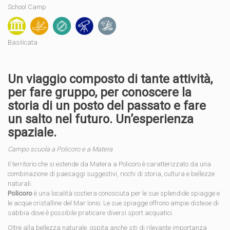
School Camp
Basilicata
Un viaggio composto di tante attività,
per fare gruppo, per conoscere la
storia di un posto del passato e fare
un salto nel futuro. Un’esperienza
spaziale.
Campo scuola a Policoro e a Matera
Il territorio che si estende da Matera a Policoro è caratterizzato da una
combinazione di paesaggi suggestivi, ricchi di storia, cultura e bellezze
naturali.
Policoro
è una località costiera conosciuta per le sue splendide spiagge e
le acque cristalline del Mar Ionio. Le sue spiagge offrono ampie distese di
sabbia dove è possibile praticare diversi sport acquatici.
Oltre alla bellezza naturale, ospita anche siti di rilevante importanza