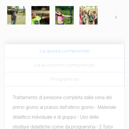
La quota comprende
La quota non comprende
Programma
Trattamento di pensione completa dalla cena del
primo giorno al pranzo dell’ultimo giorno - Materiale
didattico individuale e di gruppo - Uso delle
strutture didattiche come da programma - 2 Tutor