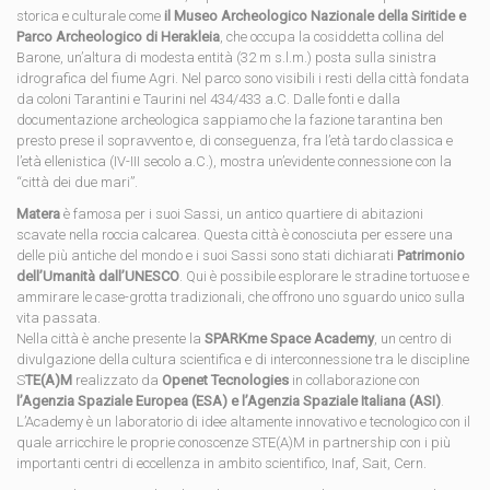
storica e culturale come
il Museo Archeologico Nazionale della Siritide e
Parco Archeologico di Herakleia
, che occupa la cosiddetta collina del
Barone, un’altura di modesta entità (32 m s.l.m.) posta sulla sinistra
idrografica del fiume Agri. Nel parco sono visibili i resti della città fondata
da coloni Tarantini e Taurini nel 434/433 a.C. Dalle fonti e dalla
documentazione archeologica sappiamo che la fazione tarantina ben
presto prese il sopravvento e, di conseguenza, fra l’età tardo classica e
l’età ellenistica (IV-III secolo a.C.), mostra un’evidente connessione con la
“città dei due mari”.
Matera
è famosa per i suoi Sassi, un antico quartiere di abitazioni
scavate nella roccia calcarea. Questa città è conosciuta per essere una
delle più antiche del mondo e i suoi Sassi sono stati dichiarati
Patrimonio
dell’Umanità dall’UNESCO
. Qui è possibile esplorare le stradine tortuose e
ammirare le case-grotta tradizionali, che offrono uno sguardo unico sulla
vita passata.
Nella città è anche presente la
SPARKme Space Academy
, un centro di
divulgazione della cultura scientifica e di interconnessione tra le discipline
S
TE(A)M
realizzato da
Openet Tecnologies
in collaborazione con
l’Agenzia Spaziale Europea (ESA) e l’Agenzia Spaziale Italiana (ASI)
.
L’Academy è un laboratorio di idee altamente innovativo e tecnologico con il
quale arricchire le proprie conoscenze STE(A)M in partnership con i più
importanti centri di eccellenza in ambito scientifico, Inaf, Sait, Cern.