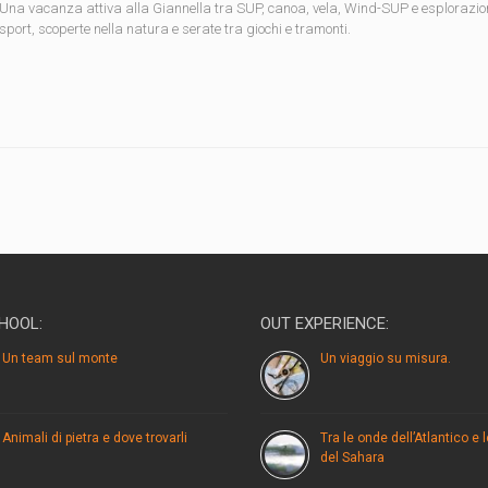
Una vacanza attiva alla Giannella tra SUP, canoa, vela, Wind-SUP e esplorazioni in
sport, scoperte nella natura e serate tra giochi e tramonti.
HOOL:
OUT EXPERIENCE:
Un team sul monte
Un viaggio su misura.
Animali di pietra e dove trovarli
Tra le onde dell’Atlantico e 
del Sahara