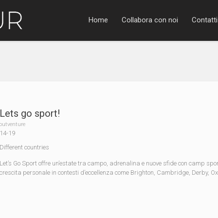
Home
Collabora con noi
Contatti
Lets go sport!
outventure
14-19
Different countries
Let’s Go Sport offre un’estate tra campo, adrenalina e nuove sfide con camp sport
crescita personale in contesti d’eccellenza come Brighton, Cambridge, Derby, O