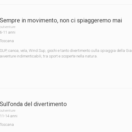
Sempre in movimento, non ci spiaggeremo mai
outventure
6-11 anni
Toscana
SUP, canoa, vela, Wind Sup, giochi e tanto divertimento sulla spiaggia della Gian
avventure indimenticabili, tra sport e scoperte nella natura.
Sull’onda del divertimento
outventure
11-14 anni
Toscana