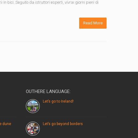
 bici. Seguito da istruttori esperti, vivrai giorni pieni di
Read More
OUTHERE LANGUAGE:
Let’s go to Ireland!
le dune
Let’s go beyond borders