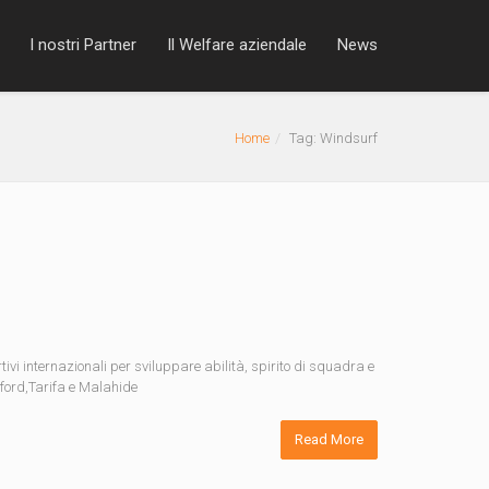
I nostri Partner
Il Welfare aziendale
News
Home
Tag: Windsurf
ivi internazionali per sviluppare abilità, spirito di squadra e
xford,Tarifa e Malahide
Read More